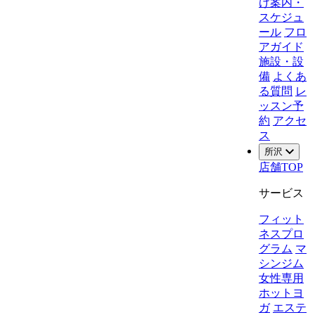
け案内・
スケジュ
ール
フロ
アガイド
施設・設
備
よくあ
る質問
レ
ッスン予
約
アクセ
ス
所沢
店舗TOP
サービス
フィット
ネスプロ
グラム
マ
シンジム
女性専用
ホットヨ
ガ
エステ