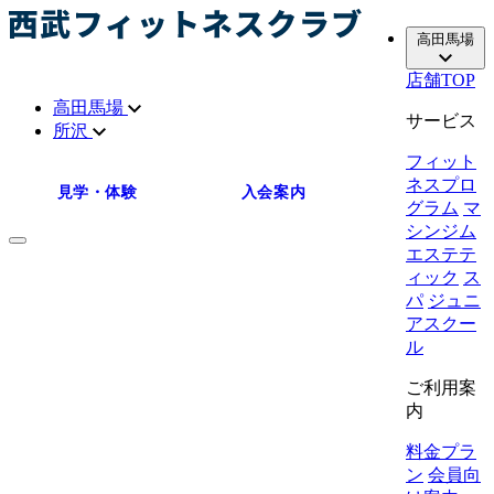
高田馬場
店舗TOP
高田馬場
サービス
所沢
フィット
ネスプロ
見学・体験
入会案内
グラム
マ
シンジム
エステテ
ィック
ス
パ
ジュニ
アスクー
ル
ご利用案
内
料金プラ
ン
会員向