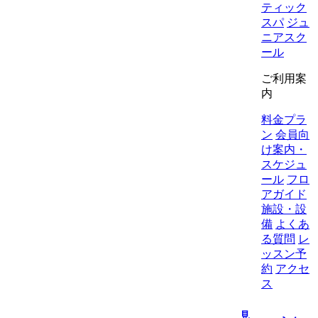
ティック
スパ
ジュ
ニアスク
ール
ご利用案
内
料金プラ
ン
会員向
け案内・
スケジュ
ール
フロ
アガイド
施設・設
備
よくあ
る質問
レ
ッスン予
約
アクセ
ス
見