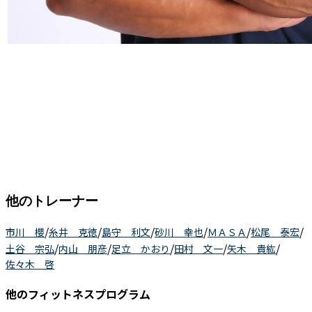
他のトレーナー
/
/
/
/
/
/
市川 櫻
糸井 克徳
島守 利文
砂川 幸也
ＭＡＳＡ
松尾 泰宏
/
/
/
/
/
土谷 宗弘
内山 朋彦
足立 かおり
田村 文一
矢木 貴紘
佐々木 啓
他のフィットネスプログラム