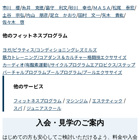
/
/
/
/
/
/
市川 櫻
糸井 克徳
島守 利文
砂川 幸也
ＭＡＳＡ
松尾 泰宏
/
/
/
/
/
土谷 宗弘
内山 朋彦
足立 かおり
田村 文一
矢木 貴紘
佐々木 啓
他のフィットネスプログラム
ヨガ/ピラティス/コンディショニング
レズミルズ
筋力トレーニング/コア
ダンス＆カルチャー
格闘技エクササイズ
カーディオ(有酸素運動)/サイクルプログラム
エアロビクス/ステップ
バーチャルプログラム
プールプログラム/プールエクササイズ
他のサービス
/
/
/
フィットネスプログラム
マシンジム
エステティック
/
スパ
ジュニアスクール
入会・見学のご案内
はじめての方も安心してご検討いただけるよう、料金や入会