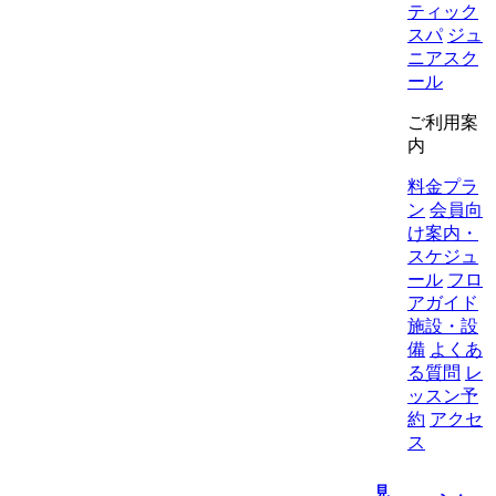
ティック
スパ
ジュ
ニアスク
ール
ご利用案
内
料金プラ
ン
会員向
け案内・
スケジュ
ール
フロ
アガイド
施設・設
備
よくあ
る質問
レ
ッスン予
約
アクセ
ス
見