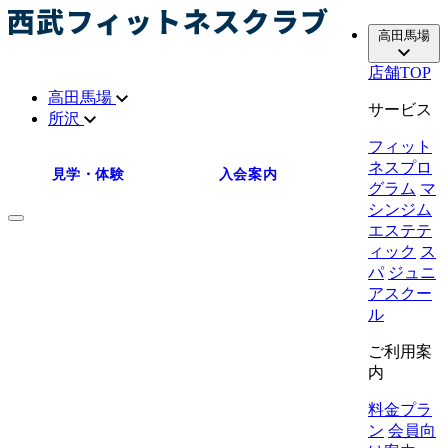
高田馬場
店舗TOP
高田馬場
サービス
所沢
フィット
ネスプロ
見学・体験
入会案内
グラム
マ
シンジム
エステテ
ィック
ス
パ
ジュニ
アスクー
ル
ご利用案
内
料金プラ
ン
会員向