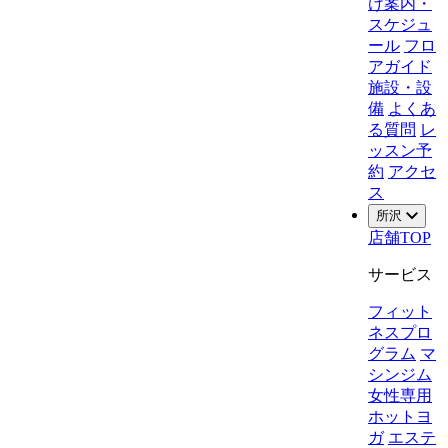
け案内・
スケジュ
ール
フロ
アガイド
施設・設
備
よくあ
る質問
レ
ッスン予
約
アクセ
ス
所沢
店舗TOP
サービス
フィット
ネスプロ
グラム
マ
シンジム
女性専用
ホットヨ
ガ
エステ