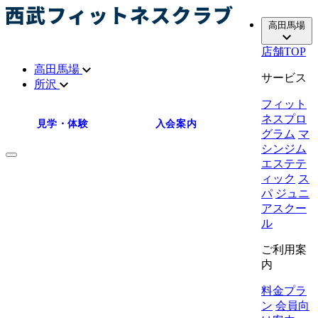
高田馬場
店舗TOP
高田馬場
サービス
所沢
フィット
ネスプロ
見学・体験
入会案内
グラム
マ
シンジム
エステテ
ィック
ス
パ
ジュニ
アスクー
ル
ご利用案
内
料金プラ
ン
会員向