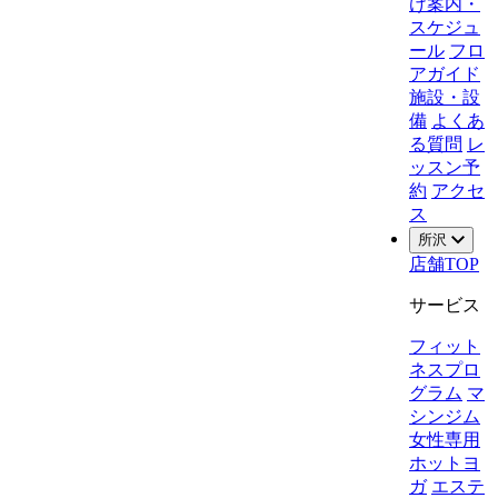
け案内・
スケジュ
ール
フロ
アガイド
施設・設
備
よくあ
る質問
レ
ッスン予
約
アクセ
ス
所沢
店舗TOP
サービス
フィット
ネスプロ
グラム
マ
シンジム
女性専用
ホットヨ
ガ
エステ