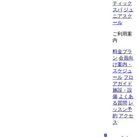
ティック
スパ
ジュ
ニアスク
ール
ご利用案
内
料金プラ
ン
会員向
け案内・
スケジュ
ール
フロ
アガイド
施設・設
備
よくあ
る質問
レ
ッスン予
約
アクセ
ス
見