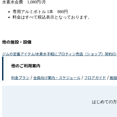
水素水会費 1,080円/月
専用アルミボトル 1本 880円
料金はすべて税込表示となっております。
他の施設・設備
ジムの定番アイテム!水素水
手軽にプロティン
売店（ショップ）
契約ロ
他のご利用案内
/
/
/
料金プラン
会員向け案内・スケジュール
フロアガイド
施設
はじめての方